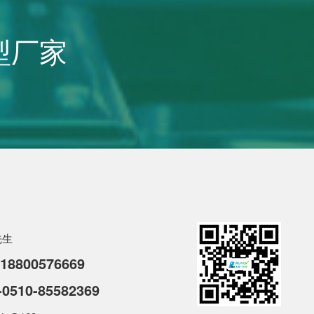
型厂家
先生
-18800576669
-0510-85582369