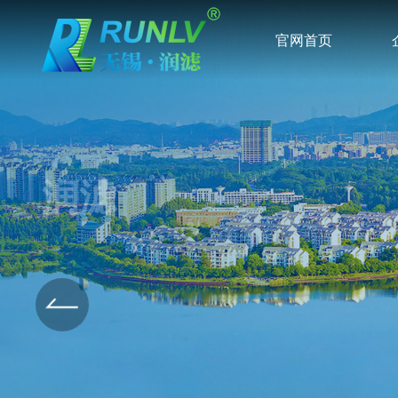
官网首页
润滤
过滤洗涤干燥设备、固液分离设备