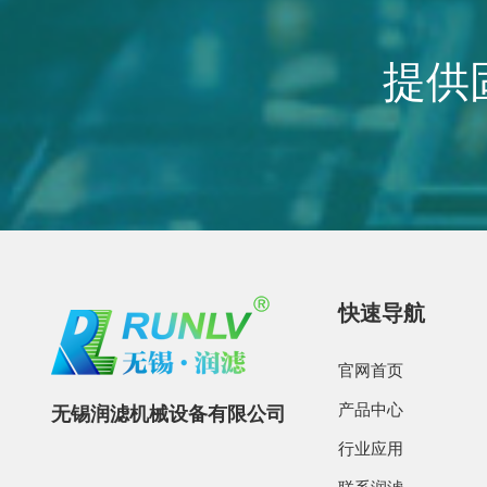
提供
快速导航
官网首页
产品中心
无锡润滤机械设备有限公司
行业应用
联系润滤