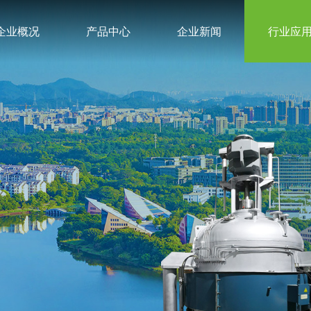
企业概况
产品中心
企业新闻
行业应
、不锈钢容器等