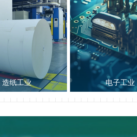
电子工业
工业制