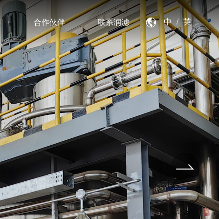
中
/
英
用
合作伙伴
联系润滤